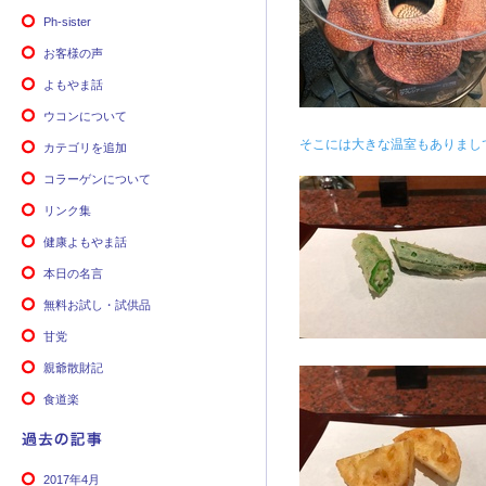
Ph-sister
お客様の声
よもやま話
ウコンについて
そこには大きな温室もありまし
カテゴリを追加
コラーゲンについて
リンク集
健康よもやま話
本日の名言
無料お試し・試供品
甘党
親爺散財記
食道楽
2017年4月