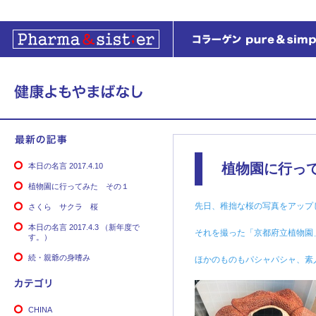
植物園に行っ
本日の名言 2017.4.10
植物園に行ってみた その１
先日、稚拙な桜の写真をアップ
さくら サクラ 桜
本日の名言 2017.4.3 （新年度で
それを撮った「京都府立植物園
す。）
続・親爺の身嗜み
ほかのものもパシャパシャ、素
CHINA