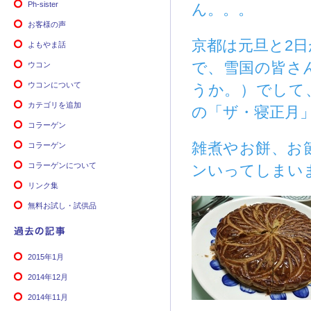
Ph-sister
ん。。。
お客様の声
京都は元旦と2日
よもやま話
で、雪国の皆さ
ウコン
ウコンについて
うか。）でして
カテゴリを追加
の「ザ・寝正月
コラーゲン
雑煮やお餅、お
コラーゲン
コラーゲンについて
ンいってしまい
リンク集
無料お試し・試供品
2015年1月
2014年12月
2014年11月